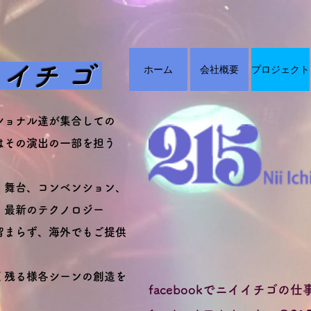
 イチ ゴ
ホーム
会社概要
プロジェクト
ショナル達が集合しての
はその演出の一部を担う
、舞台、コンベンション、
、最新のテクノロジー
留まらず、海外でも
ご提供
く残る様各シーンの創造を
facebookでニイイチゴの